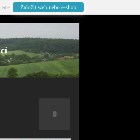
Založit web nebo e-shop
jeme
cí