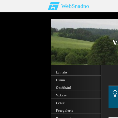
WebSnadno
V
kontakt
O mně
O stříhání
Vzkazy
Ceník
Fotogalerie